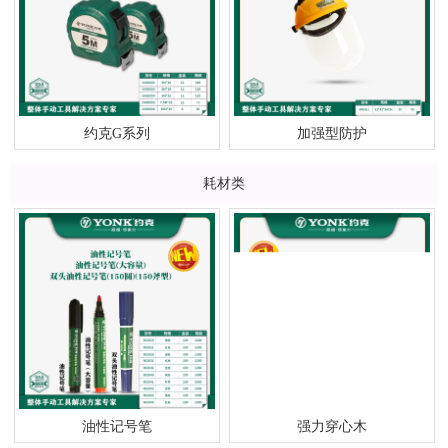
约克G系列
加强型防护
耗材类
油性记号笔
强力穿心木