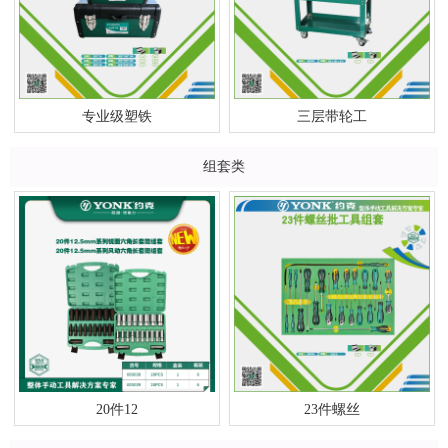
专业级塑铁
三层带轮工
组套类
20件12
23件螺丝