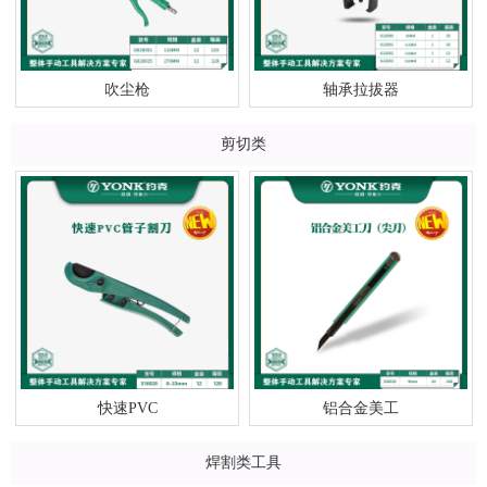
吹尘枪
轴承拉拔器
剪切类
快速PVC
铝合金美工
焊割类工具